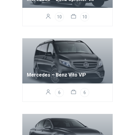
10
10
Mercedes – Benz Vito VIP
6
6