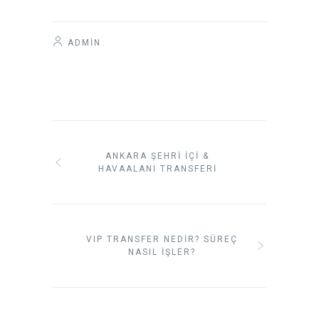
ADMIN
ANKARA ŞEHRI İÇI &
HAVAALANI TRANSFERI
VIP TRANSFER NEDIR? SÜREÇ
NASIL İŞLER?