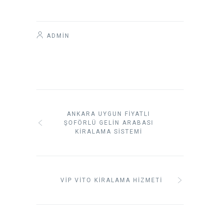
ADMIN
ANKARA UYGUN FIYATLI
ŞOFÖRLÜ GELIN ARABASI
KIRALAMA SISTEMI
VIP VITO KIRALAMA HIZMETI