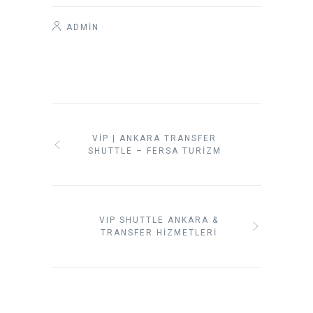
ADMIN
VIP | ANKARA TRANSFER
SHUTTLE – FERSA TURIZM
VIP SHUTTLE ANKARA &
TRANSFER HIZMETLERI