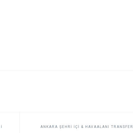
I
ANKARA ŞEHRI İÇI & HAVAALANI TRANSFER