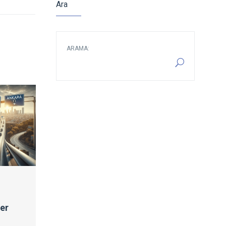
Ara
ARAMA:
ler