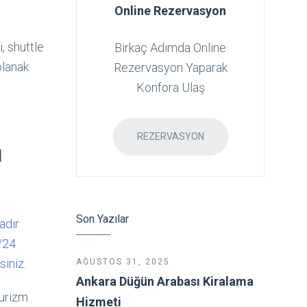
Online Rezervasyon
, shuttle
Birkaç Adımda Online
olanak
Rezervasyon Yaparak
Konfora Ulaş
REZERVASYON
l
Son Yazılar
dır.
7/24
siniz.
AĞUSTOS 31, 2025
Ankara Düğün Arabası Kiralama
Turizm
Hizmeti