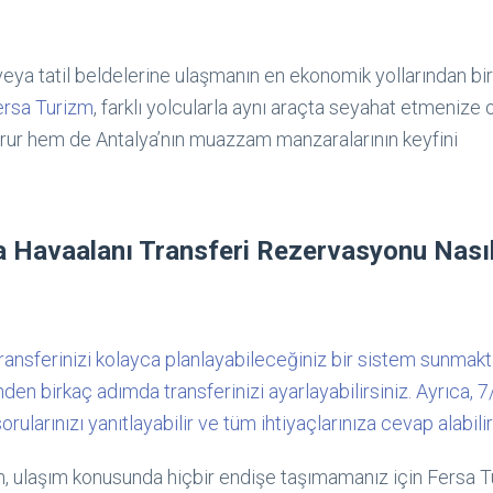
eya tatil beldelerine ulaşmanın en ekonomik yollarından biri
ersa Turizm
, farklı yolcularla aynı araçta seyahat etmenize 
orur hem de Antalya’nın muazzam manzaralarının keyfini
ya Havaalanı Transferi Rezervasyonu Nası
ransferinizi kolayca planlayabileceğiniz bir sistem sunmakta
en birkaç adımda transferinizi ayarlayabilirsiniz. Ayrıca, 
ularınızı yanıtlayabilir ve tüm ihtiyaçlarınıza cevap alabilir
en, ulaşım konusunda hiçbir endişe taşımamanız için Fersa 