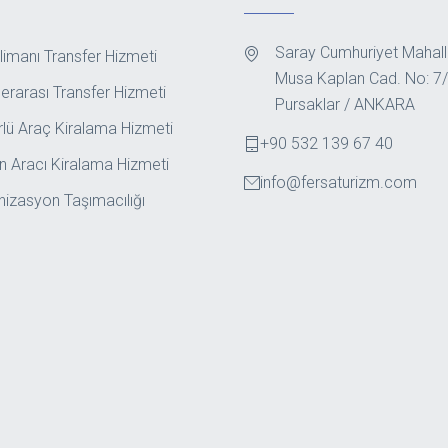
Saray Cumhuriyet Mahalle
imanı Transfer Hizmeti
Musa Kaplan Cad. No: 7
lerarası Transfer Hizmeti
Pursaklar / ANKARA
rlü Araç Kiralama Hizmeti
+90 532 139 67 40
n Aracı Kiralama Hizmeti
info@fersaturizm.com
nizasyon Taşımacılığı