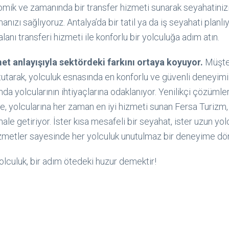
omik ve zamanında bir transfer hizmeti sunarak seyahatinizi
ızı sağlıyoruz. Antalya’da bir tatil ya da iş seyahati planlı
anı transferi hizmeti ile konforlu bir yolculuğa adım atın.
et anlayışıyla sektördeki farkını ortaya koyuyor.
Müşte
utarak, yolculuk esnasında en konforlu ve güvenli deneyim
 yolcularının ihtiyaçlarına odaklanıyor. Yenilikçi çözümleri,
le, yolcularına her zaman en iyi hizmeti sunan Fersa Turizm,
 hale getiriyor. İster kısa mesafeli bir seyahat, ister uzun yol
izmetler sayesinde her yolculuk unutulmaz bir deneyime dö
olculuk, bir adım ötedeki huzur demektir!