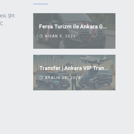
si, Şht.
/C
Fersa Turizm ile Ankara Gelin Arabası Kiralama
NISAN 9, 2025
Transfer | Ankara VIP Transfer Uygun Fiyatlar
ARALIK 20, 2024