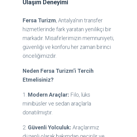
Ulaşım Deneyimi
Fersa Turizm
, Antalya’nın transfer
hizmetlerinde fark yaratan yenilikçi bir
markadır. Misafirlerimizin memnuniyeti,
güvenliği ve konforu her zaman birinci
önceliğimizdir.
Neden Fersa Turizm’i Tercih
Etmelisiniz?
1.
Modern Araçlar:
Filo, lüks
minibüsler ve sedan araçlarla
donatılmıştır.
2.
Güvenli Yolculuk:
Araçlarımız
düzenli olarak bakımdan geçirilir ve