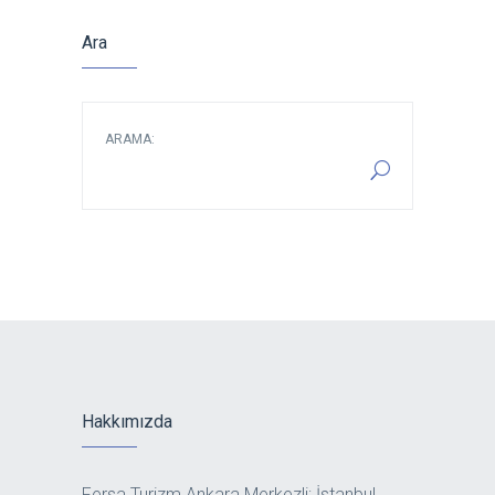
Ara
ARAMA:
Hakkımızda
Fersa Turizm Ankara Merkezli; İstanbul,