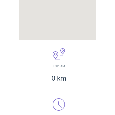
TOPLAM
0
km