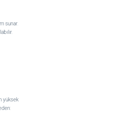
m sunar.
bilir.
en yüksek
eden: