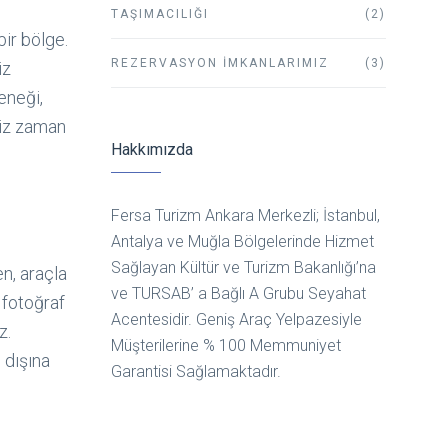
TAŞIMACILIĞI
(2)
bir bölge.
REZERVASYON İMKANLARIMIZ
(3)
iz
neği,
niz zaman
Hakkımızda
Fersa Turizm Ankara Merkezli; İstanbul,
Antalya ve Muğla Bölgelerinde Hizmet
Sağlayan Kültür ve Turizm Bakanlığı’na
en, araçla
ve TURSAB’ a Bağlı A Grubu Seyahat
 fotoğraf
Acentesidir. Geniş Araç Yelpazesiyle
z.
Müşterilerine % 100 Memmuniyet
 dışına
Garantisi Sağlamaktadır.