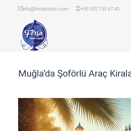
info@fersaturizm.com
+90 532 139 67 40
Muğla’da Şoförlü Araç Kira