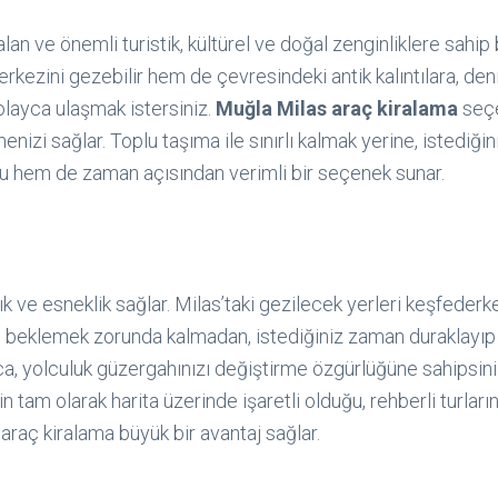
 alan ve önemli turistik, kültürel ve doğal zenginliklere sahip 
rkezini gezebilir hem de çevresindeki antik kalıntılara, den
olayca ulaşmak istersiniz.
Muğla Milas araç kiralama
seçe
nizi sağlar. Toplu taşıma ile sınırlı kalmak yerine, istediği
u hem de zaman açısından verimli bir seçenek sunar.
k ve esneklik sağlar. Milas’taki gezilecek yerleri keşfederk
i beklemek zorunda kalmadan, istediğiniz zaman duraklayıp
rıca, yolculuk güzergahınızı değiştirme özgürlüğüne sahipsini
n tam olarak harita üzerinde işaretli olduğu, rehberli turların
raç kiralama büyük bir avantaj sağlar.