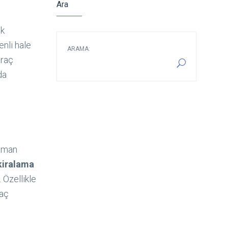
Ara
ek
enli hale
ARAMA:
araç
da
zaman
kiralama
 Özellikle
raç