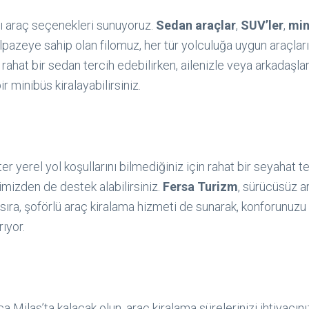
klı araç seçenekleri sunuyoruz.
Sedan araçlar
,
SUV’ler
,
min
lpazeye sahip olan filomuz, her tür yolculuğa uygun araçları 
 rahat bir sedan tercih edebilirken, ailenizle veya arkadaşlar
 minibüs kiralayabilirsiniz.
ter yerel yol koşullarını bilmediğiniz için rahat bir seyahat t
imizden de destek alabilirsiniz.
Fersa Turizm
, sürücüsüz a
ıra, şoförlü araç kiralama hizmeti de sunarak, konforunuzu
ıyor.
nca Milas’ta kalacak olun, araç kiralama sürelerinizi ihtiyacın