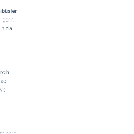
ibüsler
içerir.
ınızla
ercih
raç
 ve
ıza göre