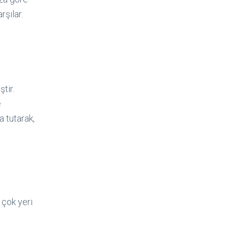
rşılar.
tir.
e
 tutarak,
 çok yeri