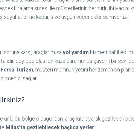
 esnek kiralama süresi ile müşterilerinin her türlü ihtiyacını ka
i iş seyahatlerine kadar, size uygun seçenekler sunuyoruz.
lü soruna karşı, araçlarımıza
yol yardım
hizmeti dahil edilmiş
talıdır, böylece olası bir kaza durumunda güvenli bir şekild
.
Fersa Turizm
, müşteri memnuniyetini her zaman ön planda
eçirmenizi sağlar.
lirsiniz?
yle ünlü bir bölge olduğundan, araç kiralayarak gezilecek pek
şte
Milas’ta gezilebilecek başlıca yerler
: