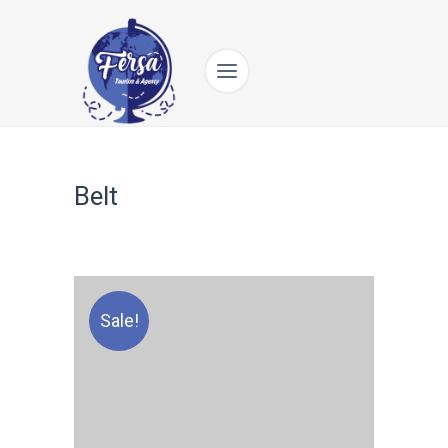
Belt
Sale!