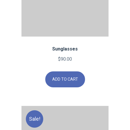
Sunglasses
$
90.00
ADD TO CART
Sale!