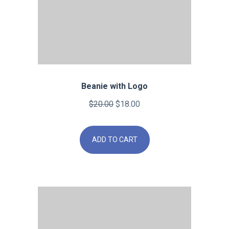
Beanie with Logo
Original
Current
$
20.00
$
18.00
price
price
was:
is:
ADD TO CART
$20.00.
$18.00.