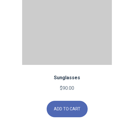
Sunglasses
$
90.00
ADD TO CART